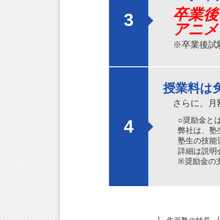
卒業後
3
アニメ
※卒業後試
授業料は
さらに、月
○奨励金と
4
弊社は、塾
塾生の技能
詳細は説明
※奨励金の