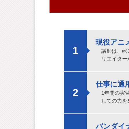
現役アニ
1
講師は、㈱
リエイター
仕事に通
2
1年間の実
しての力を
バンダイ