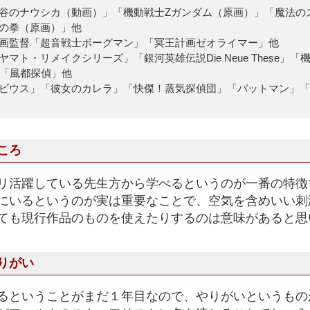
谷のナウシカ（動画）」「機動戦士Zガンダム（原画）」「魔法の
の拳（原画）」他
画監督「超音戦士ボーグマン」「冥王計画ゼオライマー」他
マト・リメイクシリーズ」「銀河英雄伝説Die Neue These」
M」「風都探偵」他
ビウス」「彼女のカレラ」「快傑！蒸気探偵団」「バットマン」「X
ころ
リ活躍している先生方から学べるというのが一番の特徴
にいるというのが実は重要なことで、空気を含めいい刺
ても現行作品のものを使えたりするのは意味があると思
りがい
るということがまだ１年目なので、やりがいというもの