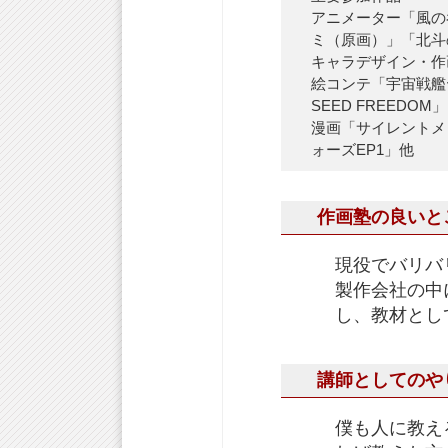
アニメーター「風の
ミ（原画）」「北斗
キャラデザイン・作
絵コンテ「宇宙戦艦ヤ
SEED FREEDO
漫画「サイレントメ
ォーズEP1」他
作画塾の良いと
現役でバリバ
製作会社の中
し、教材とし
講師としてのや
僕も人に教え