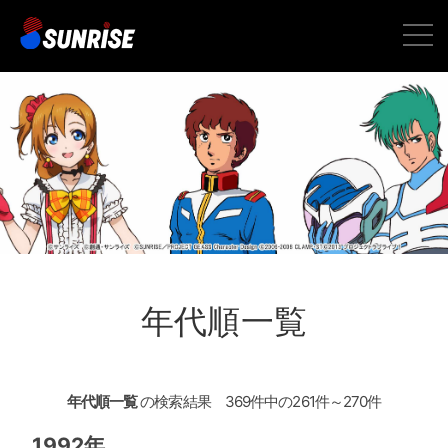
toggle
naviga
年代順一覧
年代順一覧
の検索結果 369件中の261件～270件
1992年