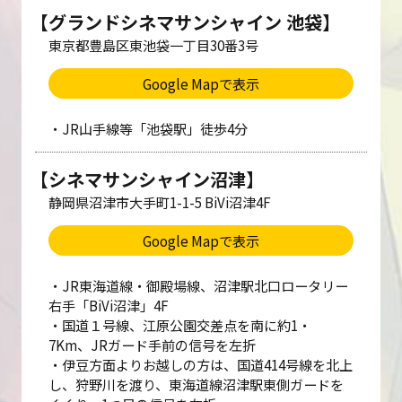
【グランドシネマサンシャイン 池袋】
東京都豊島区東池袋一丁目30番3号
Google Mapで表示
・JR山手線等「池袋駅」徒歩4分
【シネマサンシャイン沼津】
静岡県沼津市大手町1-1-5 BiVi沼津4F
Google Mapで表示
・JR東海道線・御殿場線、沼津駅北口ロータリー
右手「BiVi沼津」4F
・国道１号線、江原公園交差点を南に約1・
7Km、JRガード手前の信号を左折
・伊豆方面よりお越しの方は、国道414号線を北上
し、狩野川を渡り、東海道線沼津駅東側ガードを