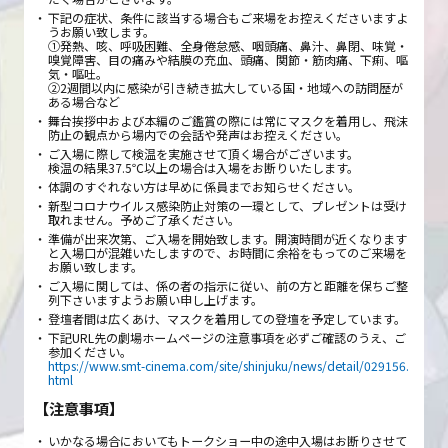
下記の症状、条件に該当する場合もご来場をお控えくださいますよ
うお願い致します。
①発熱、咳、呼吸困難、全身倦怠感、咽頭痛、鼻汁、鼻閉、味覚・
嗅覚障害、目の痛みや結膜の充血、頭痛、関節・筋肉痛、下痢、嘔
気・嘔吐。
②2週間以内に感染が引き続き拡大している国・地域への訪問歴が
ある場合など
舞台挨拶中および本編のご鑑賞の際には常にマスクを着用し、飛沫
防止の観点から場内での会話や発声はお控えください。
ご入場に際して検温を実施させて頂く場合がございます。
検温の結果37.5℃以上の場合は入場をお断りいたします。
体調のすぐれない方は早めに係員までお知らせください。
新型コロナウイルス感染防止対策の一環として、プレゼントは受け
取れません。予めご了承ください。
準備が出来次第、ご入場を開始致します。開演時間が近くなります
と入場口が混雑いたしますので、お時間に余裕をもってのご来場を
お願い致します。
ご入場に関しては、係の者の指示に従い、前の方と距離を保ちご整
列下さいますようお願い申し上げます。
登壇者間は広くあけ、マスクを着用しての登壇を予定しています。
下記URL先の劇場ホームページの注意事項を必ずご確認のうえ、ご
参加ください。
https://www.smt-cinema.com/site/shinjuku/news/detail/029156.
html
【注意事項】
いかなる場合においてもトークショー中の途中入場はお断りさせて