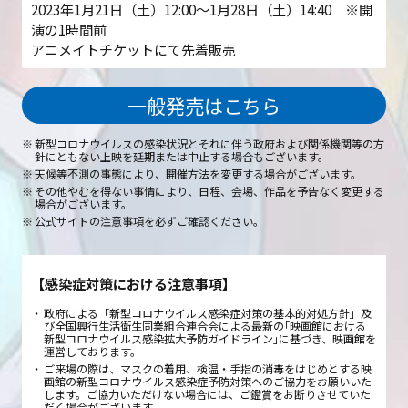
2023年1月21日（土）12:00～1月28日（土）14:40 ※開
演の1時間前
アニメイトチケットにて先着販売
一般発売はこちら
新型コロナウイルスの感染状況とそれに伴う政府および関係機関等の方
針にともない上映を延期または中止する場合もございます。
天候等不測の事態により、開催方法を変更する場合がございます。
その他やむを得ない事情により、日程、会場、作品を予告なく変更する
場合がございます。
公式サイトの注意事項を必ずご確認ください。
【感染症対策における注意事項】
政府による「新型コロナウイルス感染症対策の基本的対処方針」及
び全国興行生活衛生同業組合連合会による最新の｢映画館における
新型コロナウイルス感染拡大予防ガイドライン｣に基づき、映画館を
運営しております。
ご来場の際は、マスクの着用、検温・手指の消毒をはじめとする映
画館の新型コロナウイルス感染症予防対策へのご協力をお願いいた
します。ご協力いただけない場合には、ご鑑賞をお断りさせていた
だく場合がございます。