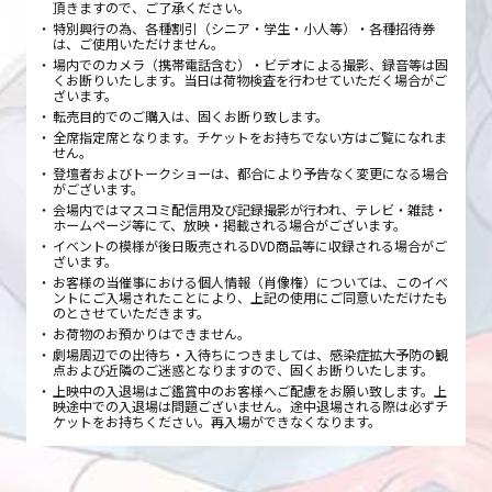
頂きますので、ご了承ください。
特別興行の為、各種割引（シニア・学生・小人等）・各種招待券
は、ご使用いただけません。
場内でのカメラ（携帯電話含む）・ビデオによる撮影、録音等は固
くお断りいたします。当日は荷物検査を行わせていただく場合がご
ざいます。
転売目的でのご購入は、固くお断り致します。
全席指定席となります。チケットをお持ちでない方はご覧になれま
せん。
登壇者およびトークショーは、都合により予告なく変更になる場合
がございます。
会場内ではマスコミ配信用及び記録撮影が行われ、テレビ・雑誌・
ホームページ等にて、放映・掲載される場合がございます。
イベントの模様が後日販売されるDVD商品等に収録される場合がご
ざいます。
お客様の当催事における個人情報（肖像権）については、このイベ
ントにご入場されたことにより、上記の使用にご同意いただけたも
のとさせていただきます。
お荷物のお預かりはできません。
劇場周辺での出待ち・入待ちにつきましては、感染症拡大予防の観
点および近隣のご迷惑となりますので、固くお断りいたします。
上映中の入退場はご鑑賞中のお客様へご配慮をお願い致します。上
映途中での入退場は問題ございません。途中退場される際は必ずチ
ケットをお持ちください。再入場ができなくなります。