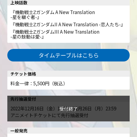
上映話数
『機動戦士Ζガンダム
A New Translation
-星を継ぐ者-』
『機動戦士ΖガンダムII
A New Translation
-恋人たち-』
『機動戦士ΖガンダムIII
A New Translation
-星の鼓動は愛-』
タイムテーブルはこちら
チケット価格
料金一律：5,500円（税込）
先行抽選受付
2022年12月16日（金）12:00～12月26日（月）23:59
アニメイトチケットにて先行抽選受付
一般発売