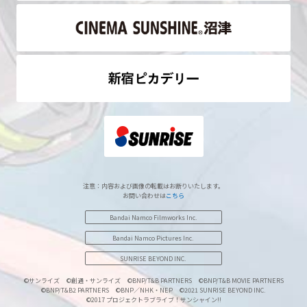
注意：内容および画像の転載はお断りいたします。
お問い合わせは
こちら
Bandai Namco Filmworks Inc.
Bandai Namco Pictures Inc.
SUNRISE BEYOND INC.
©サンライズ
©創通・サンライズ
©BNP/T&B PARTNERS
©BNP/T&B MOVIE PARTNERS
©BNP/T&B2 PARTNERS
©BNP／NHK・NEP
©2021 SUNRISE BEYOND INC.
©2017 プロジェクトラブライブ！サンシャイン!!