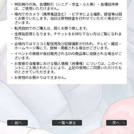
特別興行の為、各種割引（シニア・学生・小人等）・各種招待券
は、ご使用いただけません。
場内でのカメラ（携帯電話含む）・ビデオによる撮影、録音等は固
くお断りいたします。当日は荷物検査を行わせていただく場合がご
ざいます。
転売目的でのご購入は、固くお断り致します。
全席指定席となります。チケットをお持ちでない方はご覧になれま
せん。
会場内ではマスコミ配信用及び記録撮影が行われ、テレビ・雑誌・
ホームページ等にて、放映・掲載される場合がございます。
イベントの模様が後日販売されるDVD商品等に収録される場合がご
ざいます。
お客様の当催事における個人情報（肖像権）については、このイベ
ントにご入場されたことにより、上記の使用にご同意いただけたも
のとさせていただきます。
お荷物のお預かりはできません。
前へ
一覧へ戻る
次へ