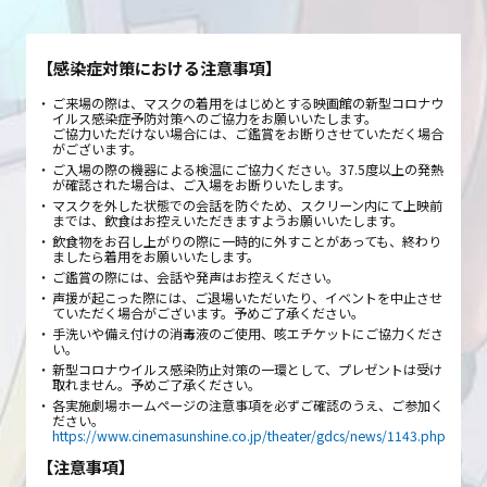
【感染症対策における注意事項】
ご来場の際は、マスクの着用をはじめとする映画館の新型コロナウ
イルス感染症予防対策へのご協力をお願いいたします。
ご協力いただけない場合には、ご鑑賞をお断りさせていただく場合
がございます。
ご入場の際の機器による検温にご協力ください。37.5度以上の発熱
が確認された場合は、ご入場をお断りいたします。
マスクを外した状態での会話を防ぐため、スクリーン内にて上映前
までは、飲食はお控えいただきますようお願いいたします。
飲食物をお召し上がりの際に一時的に外すことがあっても、終わり
ましたら着用をお願いいたします。
ご鑑賞の際には、会話や発声はお控えください。
声援が起こった際には、ご退場いただいたり、イベントを中止させ
ていただく場合がございます。予めご了承ください。
手洗いや備え付けの消毒液のご使用、咳エチケットにご協力くださ
い。
新型コロナウイルス感染防止対策の一環として、プレゼントは受け
取れません。予めご了承ください。
各実施劇場ホームページの注意事項を必ずご確認のうえ、ご参加く
ださい。
https://www.cinemasunshine.co.jp/theater/gdcs/news/1143.php
【注意事項】