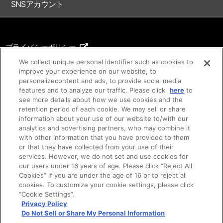
SNSアカウント
プライバシーポリシー
ご利用条件
We collect unique personal identifier such as cookies to
improve your experience on our website, to
著作権について
personalizecontent and ads, to provide social media
features and to analyze our traffic. Please click
here
to
アイデア等のご提案について
see more details about how we use cookies and the
retention period of each cookie. We may sell or share
information about your use of our website to/with our
analytics and advertising partners, who may combine it
with other information that you have provided to them
or that they have collected from your use of their
services. However, we do not set and use cookies for
our users under 16 years of age. Please click “Reject All
Cookies” if you are under the age of 16 or to reject all
cookies. To customize your cookie settings, please click
©SUNRISE ©Bandai Namco Filmworks Inc.
“Cookie Settings”.
ご注意：内容および画像の転載はお断りいたします。
Privacy Policy
Do Not Sell or Share My Personal Information