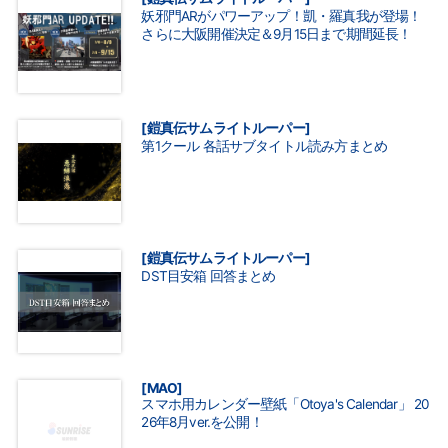
妖邪門ARがパワーアップ！凱・羅真我が登場！
さらに大阪開催決定＆9月15日まで期間延長！
[鎧真伝サムライトルーパー]
第1クール 各話サブタイトル読み方まとめ
[鎧真伝サムライトルーパー]
DST目安箱 回答まとめ
[MAO]
スマホ用カレンダー壁紙「Otoya's Calendar」 20
26年8月ver.を公開！