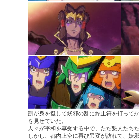
凱が身を挺して妖邪の乱に終止符を打ってか
を見せていた。
人々が平和を享受する中で、ただ魁人たち
しかし、都内上空に再び異変が訪れて、妖