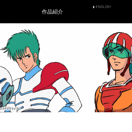
ENGLISH
作品紹介
とは
SNSアカウント
作品情報
放送情報
上映情報
配信情報