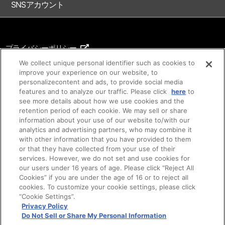
SNSアカウント
プライバシーポリシー
ご利用条件
We collect unique personal identifier such as cookies to
improve your experience on our website, to
著作権について
personalizecontent and ads, to provide social media
features and to analyze our traffic. Please click
here
to
アイデア等のご提案について
see more details about how we use cookies and the
retention period of each cookie. We may sell or share
information about your use of our website to/with our
analytics and advertising partners, who may combine it
with other information that you have provided to them
or that they have collected from your use of their
services. However, we do not set and use cookies for
our users under 16 years of age. Please click “Reject All
Cookies” if you are under the age of 16 or to reject all
cookies. To customize your cookie settings, please click
©SUNRISE ©Bandai Namco Filmworks Inc.
“Cookie Settings”.
ご注意：内容および画像の転載はお断りいたします。
Privacy Policy
Do Not Sell or Share My Personal Information