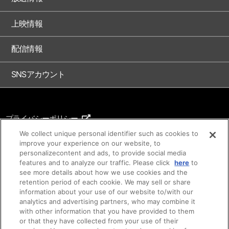
上映情報
配信情報
SNSアカウント
プライバシーポリシー
ご利用条件
We collect unique personal identifier such as cookies to
improve your experience on our website, to
著作権について
personalizecontent and ads, to provide social media
features and to analyze our traffic. Please click
here
to
アイデア等のご提案について
see more details about how we use cookies and the
retention period of each cookie. We may sell or share
information about your use of our website to/with our
analytics and advertising partners, who may combine it
with other information that you have provided to them
or that they have collected from your use of their