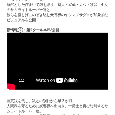
毅然とした佇まいで鎧を纏う、魁人・武蔵・大和・紫音、4 人
のサムライトルーパー達と、
彼らを怪しげにのぞき込む天導界のヤシマノサグメが印象的な
ビジュアルを公開
新情報②：第2クール本PV公開！
羅真我を倒し、凱との別れから早 3 か月。
人間界を守るために妖邪界へ出向き、十勇士と再び対峙するサ
ムライトルーパー達。