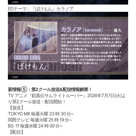
EDテーマ：『ばけもん』カラノア
新情報⑤：第2クール放送&配信情報解禁！
TV アニメ『鎧真伝サムライトルーパー』2026年7月7日(火)よ
り第2クール放送・配信開始！
【放送】
TOKYO MX 毎週火曜 23 時 30 分~
関西テレビ 毎週火曜 25 時 19 分~
BS-11 毎週水曜 24 時 00 分~
【配信】