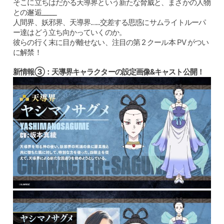
そこに立ちはだかる天導界という新たな脅威と、まさかの人物
との邂逅_____
人間界、妖邪界、天導界......交差する思惑にサムライトルーパ
ー達はどう立ち向かっていくのか。
彼らの行く末に目が離せない、注目の第 2 クール本 PV がつい
に解禁！
新情報③：天導界キャラクターの設定画像&キャスト公開​！