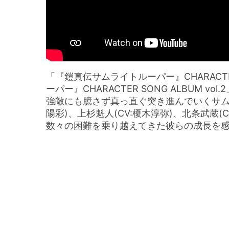
「『鎧真伝サムライトルーパー』CHARACTER
ーパー』CHARACTER SONG ALBUM
強敵にも臆さず真っ直ぐ突き進んでいくサム
陽彩)、上杉魁人(CV:榎木淳弥)、北条武蔵(
数々の困難を乗り越えてきた彼らの成長を