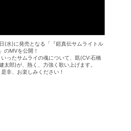
6月24日(水)に発売となる「『鎧真伝サムライトル
ル」のMVを公開！
ったサムライの魂について、凱(CV:石橋
:熊谷健太郎)が、熱く、力強く歌い上げます。
、是非、お楽しみください！