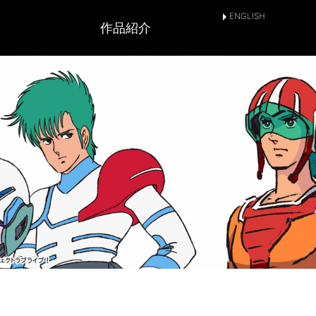
ENGLISH
作品紹介
とは
SNSアカウント
作品情報
放送情報
上映情報
配信情報