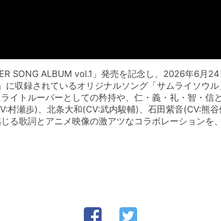
 SONG ALBUM vol.1」発売を記念し、2026年
 vol.2」に収録されているオリジナルソング「サムライソウ
ライトルーパーとしての矜持や、仁・義・礼・智・信とい
CV:村瀬歩)、北条大和(CV:武内駿輔)、石田紫音(CV
感じる歌詞とアニメ映像の激アツなコラボレーションを