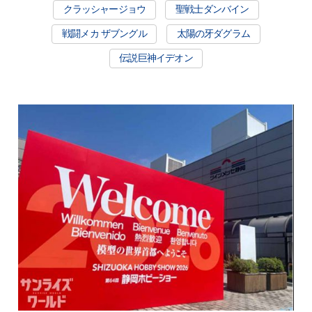
クラッシャージョウ
聖戦士ダンバイン
戦闘メカ ザブングル
太陽の牙ダグラム
伝説巨神イデオン