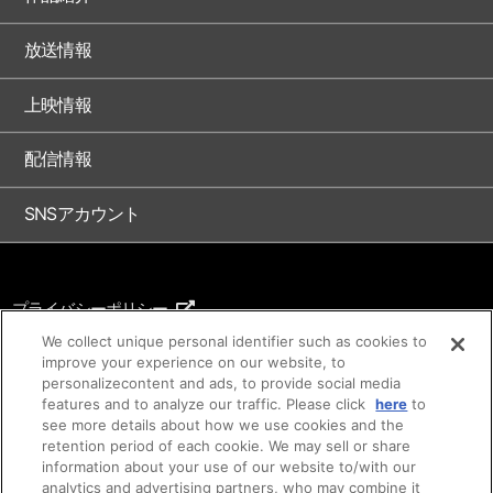
放送情報
上映情報
配信情報
SNSアカウント
プライバシーポリシー
ご利用条件
We collect unique personal identifier such as cookies to
improve your experience on our website, to
著作権について
personalizecontent and ads, to provide social media
features and to analyze our traffic. Please click
here
to
アイデア等のご提案について
see more details about how we use cookies and the
retention period of each cookie. We may sell or share
information about your use of our website to/with our
analytics and advertising partners, who may combine it