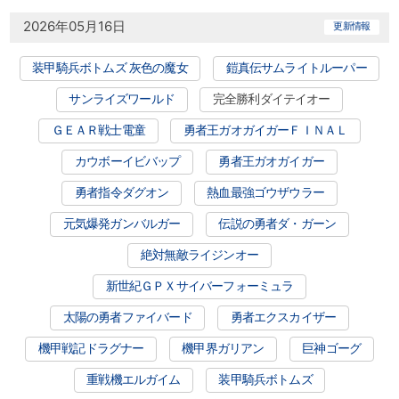
2026年05月16日
更新情報
装甲騎兵ボトムズ 灰色の魔女
鎧真伝サムライトルーパー
サンライズワールド
完全勝利ダイテイオー
ＧＥＡＲ戦士電童
勇者王ガオガイガーＦＩＮＡＬ
カウボーイビバップ
勇者王ガオガイガー
勇者指令ダグオン
熱血最強ゴウザウラー
元気爆発ガンバルガー
伝説の勇者ダ・ガーン
絶対無敵ライジンオー
新世紀ＧＰＸサイバーフォーミュラ
太陽の勇者ファイバード
勇者エクスカイザー
機甲戦記ドラグナー
機甲界ガリアン
巨神ゴーグ
重戦機エルガイム
装甲騎兵ボトムズ