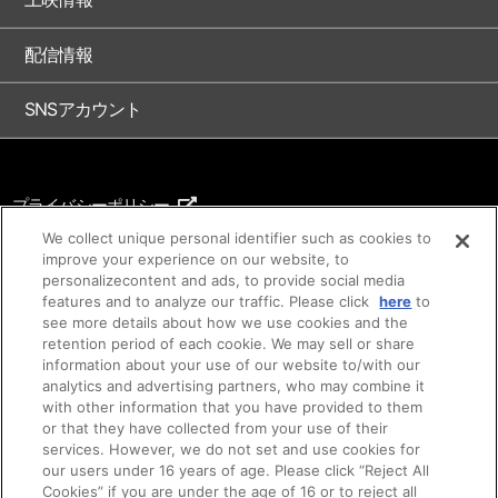
配信情報
SNSアカウント
プライバシーポリシー
ご利用条件
We collect unique personal identifier such as cookies to
improve your experience on our website, to
著作権について
personalizecontent and ads, to provide social media
features and to analyze our traffic. Please click
here
to
アイデア等のご提案について
see more details about how we use cookies and the
retention period of each cookie. We may sell or share
information about your use of our website to/with our
analytics and advertising partners, who may combine it
with other information that you have provided to them
or that they have collected from your use of their
services. However, we do not set and use cookies for
our users under 16 years of age. Please click “Reject All
Cookies” if you are under the age of 16 or to reject all