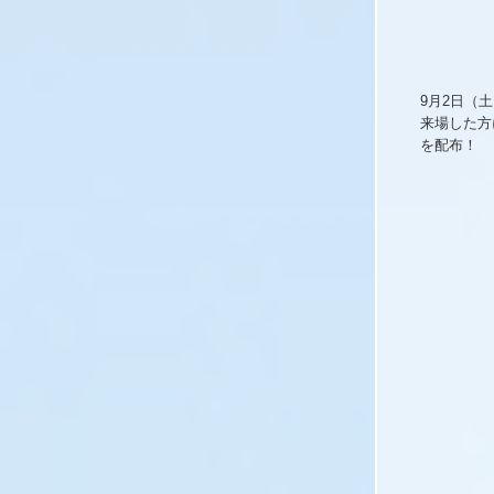
9月2日（
来場した方
を配布！