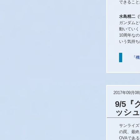
できること
水島精二（
ガンダムと
動いていく
10周年な
いう気持ち
『機
2017年09月0
9/5
ッシ
サンライズ
の罠、最終
OVAであ