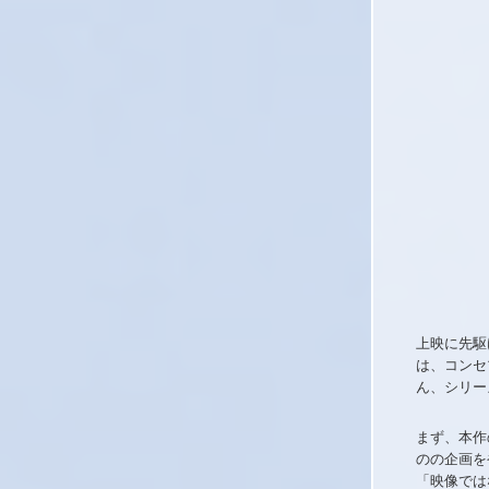
上映に先駆
は、コンセ
ん、シリー
まず、本作
のの企画を
「映像では