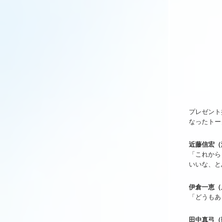
プレゼント
なったトー
近藤信宏（
「これから
いいな、と
伊倉一恵（
「どうもあ
田中真弓（