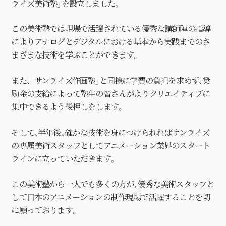
ライズ美術塾」を設立しました。
この美術塾では現場で活躍されている優秀な講師陣の
指導
によりアナログとデジタルにおける基本から実践までの
さ
まざまな技術を学ぶことができます。
また、「サンライズ作画塾」と同様に学費の負担を求めず、
奨
励金の支給によって塾生の皆さんがよりクリエイティブに
集中できるよう後押しをします。
そして、半年後、確かな技術を身につけられれば
サンライズ
の専属美術スタッフとしてアニメーション業界の
スタート
ラインに立っていただきます。
この美術塾から一人でも多くの方が、優秀な美術スタッフと
して
日本のアニメーションの制作現場で活躍することを切
に願っております。