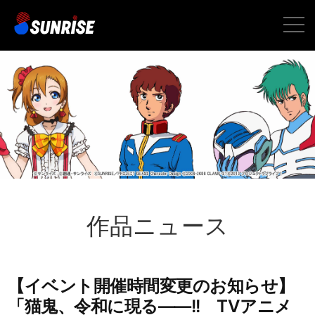
toggle
naviga
作品ニュース
【イベント開催時間変更のお知らせ】
「猫鬼、令和に現る——!! TVアニメ