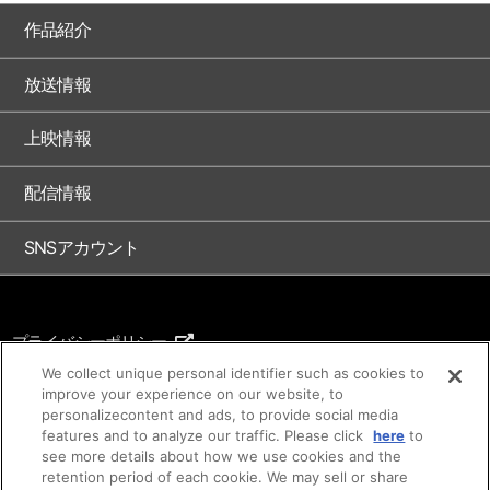
作品紹介
放送情報
上映情報
配信情報
SNSアカウント
プライバシーポリシー
ご利用条件
We collect unique personal identifier such as cookies to
improve your experience on our website, to
著作権について
personalizecontent and ads, to provide social media
features and to analyze our traffic. Please click
here
to
アイデア等のご提案について
see more details about how we use cookies and the
retention period of each cookie. We may sell or share