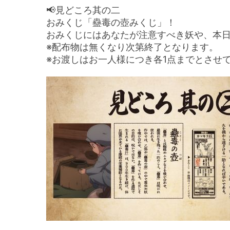
📢見どころ其の二
おみくじ「蠱毒の壺みくじ」！
おみくじにはあなたが注意すべき妖や、本
※配布物は無くなり次第終了となります。
※お渡しはお一人様につき各1点までとさせ