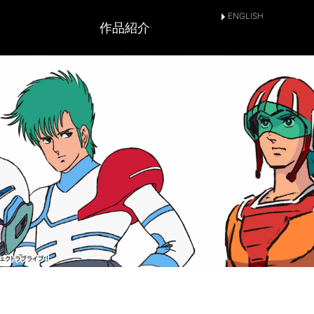
ENGLISH
作品紹介
とは
SNSアカウント
作品情報
放送情報
上映情報
配信情報