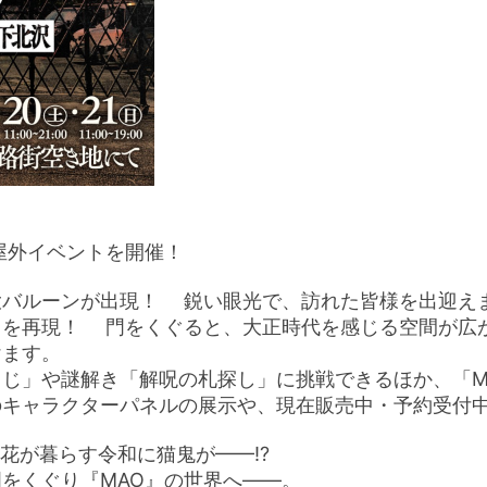
屋外イベントを開催！
大バルーンが出現！ 鋭い眼光で、訪れた皆様を出迎え
」を再現！ 門をくぐると、大正時代を感じる空間が広
けます。
じ」や謎解き「解呪の札探し」に挑戦できるほか、「M
のキャラクターパネルの展示や、現在販売中・予約受付
菜花が暮らす令和に猫鬼が——⁉
をくぐり『MAO』の世界へ——。