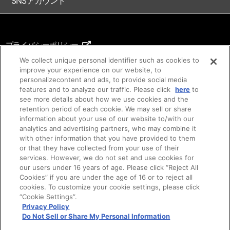
SNSアカウント
プライバシーポリシー
ご利用条件
We collect unique personal identifier such as cookies to
improve your experience on our website, to
著作権について
personalizecontent and ads, to provide social media
features and to analyze our traffic. Please click
here
to
アイデア等のご提案について
see more details about how we use cookies and the
retention period of each cookie. We may sell or share
information about your use of our website to/with our
analytics and advertising partners, who may combine it
with other information that you have provided to them
or that they have collected from your use of their
services. However, we do not set and use cookies for
our users under 16 years of age. Please click “Reject All
Cookies” if you are under the age of 16 or to reject all
cookies. To customize your cookie settings, please click
©SUNRISE ©Bandai Namco Filmworks Inc.
“Cookie Settings”.
ご注意：内容および画像の転載はお断りいたします。
Privacy Policy
Do Not Sell or Share My Personal Information
Do Not Sell or Share My Personal Information