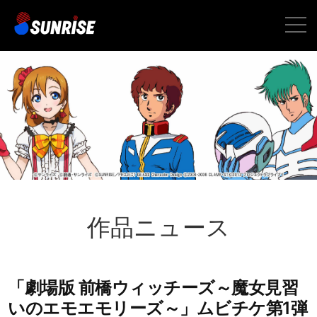
toggle
naviga
作品ニュース
「劇場版 前橋ウィッチーズ～魔女見習
いのエモエモリーズ～」ムビチケ第1弾