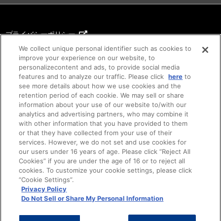
プライバシーポリシー
ご利用条件
We collect unique personal identifier such as cookies to
improve your experience on our website, to
著作権について
personalizecontent and ads, to provide social media
features and to analyze our traffic. Please click
here
to
アイデア等のご提案について
see more details about how we use cookies and the
retention period of each cookie. We may sell or share
information about your use of our website to/with our
analytics and advertising partners, who may combine it
with other information that you have provided to them
or that they have collected from your use of their
services. However, we do not set and use cookies for
our users under 16 years of age. Please click “Reject All
Cookies” if you are under the age of 16 or to reject all
cookies. To customize your cookie settings, please click
“Cookie Settings”.
©SUNRISE ©Bandai Namco Filmworks Inc.
ご注意：内容および画像の転載はお断りいたします。
Privacy Policy
Do Not Sell or Share My Personal Information
Do Not Sell or Share My Personal Information