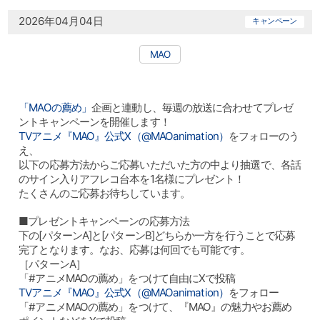
2026年04月04日
キャンペーン
MAO
「MAOの薦め
」
企画と連動し、毎週の放送に合わせてプレゼ
ントキャンペーンを開催します！
TVアニメ『MAO』公式X（@MAOanimation）
をフォローのう
え、​
以下の応募方法からご応募いただいた方の中より抽選で​、各話
のサイン入りアフレコ台本を​1名様にプレゼント！
たくさんのご応募お待ちしています。
■プレゼントキャンペーンの応募方法
下の[パターンA]と[パターンB]どちらか一方を行うことで応募
完了となります。なお、応募は何回でも可能です。
［パターンA］
「#アニメMAOの薦め」をつけて自由にXで投稿
TVアニメ『MAO』公式X（@MAOanimation）
をフォロー
「#アニメMAOの薦め」をつけて、『MAO』の魅力やお薦め