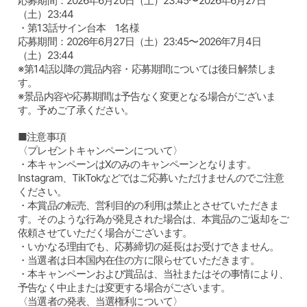
応募期間：2026年6月20日（土）23:45〜2026年6月27日
（土）23:44
・第13話サイン台本 1名様
応募期間：2026年6月27日（土）23:45〜2026年7月4日
（土）23:44
※第14話以降の賞品内容・応募期間については後日解禁しま
す。
※景品内容や応募期間は予告なく変更となる場合がございま
す。予めご了承ください。
■注意事項
〈プレゼントキャンペーンについて〉
・本キャンペーンはXのみのキャンペーンとなります。
Instagram、TikTokなどではご応募いただけませんのでご注意
ください。
・本賞品の転売、営利目的の利用は禁止とさせていただきま
す。そのような行為が発見された場合は、本賞品のご返却をご
依頼させていただく場合がございます。
・いかなる理由でも、応募締切の延長はお受けできません。
・当選者は日本国内在住の方に限らせていただきます。
・本キャンペーンおよび賞品は、当社またはその事情により、
予告なく中止または変更する場合がございます。
〈当選者の発表、当選権利について〉