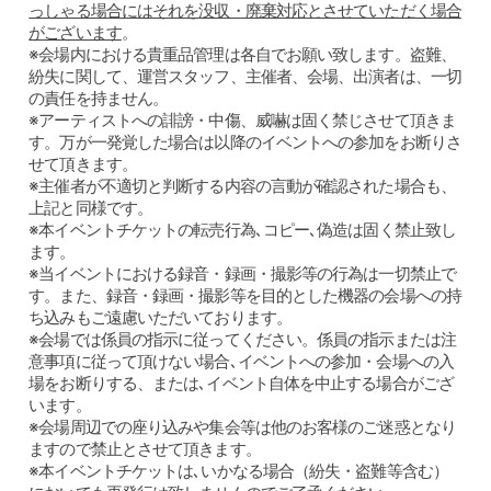
っしゃる場合にはそれを没収・廃棄対応とさせていただく場合
がございます
。
※会場内における貴重品管理は各自でお願い致します。盗難、
紛失に関して、運営スタッフ、主催者、会場、出演者は、一切
の責任を持ません。
※アーティストへの誹謗・中傷、威嚇は固く禁じさせて頂きま
す。万が一発覚した場合は以降のイベントへの参加をお断りさ
せて頂きます。
※主催者が不適切と判断する内容の言動が確認された場合も、
上記と同様です。
※本イベントチケットの転売行為､コピー､偽造は固く禁止致し
ます。
※当イベントにおける録音・録画・撮影等の行為は一切禁止で
す。また、録音・録画・撮影等を目的とした機器の会場への持
ち込みもご遠慮いただいております。
※会場では係員の指示に従ってください。係員の指示または注
意事項に従って頂けない場合､イベントへの参加・会場への入
場をお断りする、または､イベント自体を中止する場合がござ
います。
※会場周辺での座り込みや集会等は他のお客様のご迷惑となり
ますので禁止とさせて頂きます。
※本イベントチケットは､いかなる場合（紛失・盗難等含む）