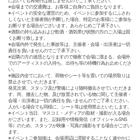
においても再発行は致しませんのでご了承ください。
※会場までの交通費は、お客様ご自身のご負担となります。
※イベントの安全な運営のため、イベントに参加するにふさわ
しくないと主催者側が判断した場合、特定のお客様にご参加を
お断りする場合がございます。あらかじめご了承下さい。
※酒類の持ち込みおよび飲酒・酒気帯び状態の方のご入場は固
くお断り致します。
※会場内外で発生した事故等は、主催者・会場・出演者は一切
責任を負いませんのでご了承下さい。
※近隣の方の迷惑となりますので徹夜で会場に溜まる、会場外
でのアーティストの入待ち、出待ち等の待機行為お止めくださ
い。
※施設内全てにおいて、荷物やシート等を置いての場所取りは
禁止させていただきます。
発見次第、スタッフ及び警備により随時撤去させていただきま
す。尚、撤去した物、及び放置されている物に関して主催者・
会場・出演者は一切の責任を負いませんのでご了承ください。
人がいる場合でも同様に、シート等は使用禁止といたします。
※イベント当日、マスコミ・メディアの取材・撮影が入る場合
がございます。また、記録用や情報発信（オフィシャルSNS
等）のため、スタッフが映像・写真の撮影をする場合がござい
ます。
※イベントご参加後は、会場周辺に滞留することなく速やかに