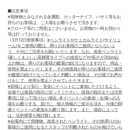
■注意事項
※危険物とみなされる金属類、カッターナイフ、ハサミ等をお
持ちのお客様は、ご入場をお断りさせて頂きます。
※クローク等のご用意はございません。お荷物の一時お預かり
等は行っておりません。
（3月12日更新事項）
※ペンライトやケミカルライト(サイリュ
ーム)をご使用の際は、周りのお客様のご迷惑とならないよ
う、十分にご注意をお願いいたします。なお、改造ペンライト
(著しくまぶしい高輝度タイプへの改造など)や長さが30cm以
上の物は、周りのお客様の鑑賞の妨げになりますので、持込・
使用を禁止といたします。その他係員が周りのお客様のご迷惑
や鑑賞の妨げとなっていると判断した場合は、その場でお声が
けをして、使用を禁止とさせていただきます。
※皆様により安心・安全にイベントにご参加いただけるよう、
会場では係員の指示に従ってください。係員の指示または注意
事項に従って頂けない場合､本イベントへの参加・会場への入
場をお断りする、並びに、個人情報のご提示を頂き、今後の関
連イベントへの参加をお断り致します。また、場合によって
は、法的措置も検討致します。
※会場内にて危険物、改造されたペンライト、その他周りのお
客様のご迷惑になるとスタッフが判断されたものを掲げていら