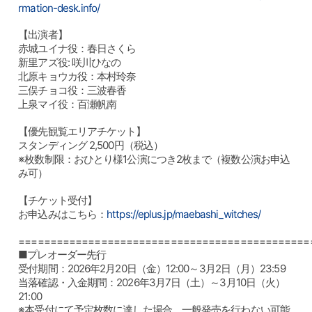
rmation-desk.info/
【出演者】
赤城ユイナ役：春日さくら
新里アズ役: 咲川ひなの
北原キョウカ役：本村玲奈
三俣チョコ役：三波春香
上泉マイ役：百瀬帆南
【優先観覧エリアチケット】
スタンディング 2,500円（税込）
※枚数制限：おひとり様1公演につき2枚まで（複数公演お申込
み可）
【チケット受付】
お申込みはこちら：
https://eplus.jp/maebashi_witches/
==============================================
■プレオーダー先行
受付期間：2026年2月20日（金）12:00～3月2日（月）23:59
当落確認・入金期間：2026年3月7日（土）～3月10日（火）
21:00
※本受付にて予定枚数に達した場合、一般発売を行わない可能