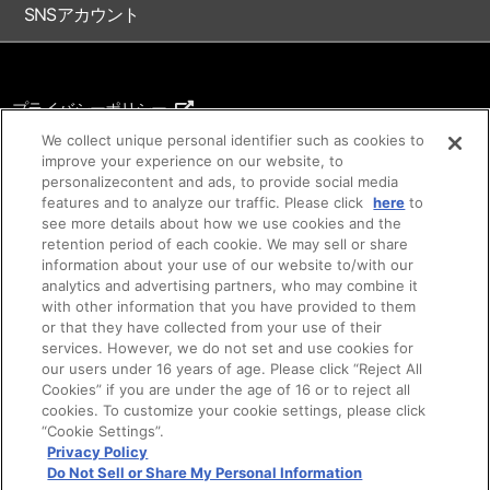
SNSアカウント
プライバシーポリシー
ご利用条件
We collect unique personal identifier such as cookies to
improve your experience on our website, to
著作権について
personalizecontent and ads, to provide social media
features and to analyze our traffic. Please click
here
to
アイデア等のご提案について
see more details about how we use cookies and the
retention period of each cookie. We may sell or share
information about your use of our website to/with our
analytics and advertising partners, who may combine it
with other information that you have provided to them
or that they have collected from your use of their
services. However, we do not set and use cookies for
our users under 16 years of age. Please click “Reject All
Cookies” if you are under the age of 16 or to reject all
cookies. To customize your cookie settings, please click
“Cookie Settings”.
©SUNRISE ©Bandai Namco Filmworks Inc.
ご注意：内容および画像の転載はお断りいたします。
Privacy Policy
Do Not Sell or Share My Personal Information