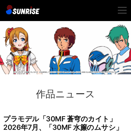
toggle
naviga
作品ニュース
プラモデル「30MF 蒼穹のカイト」
2026年7月、「30MF 水簾のムサシ」