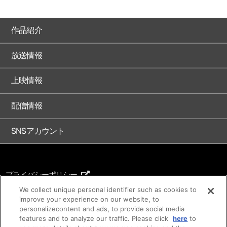
作品紹介
放送情報
上映情報
配信情報
SNSアカウント
プライバシーポリシー
ご利用条件
We collect unique personal identifier such as cookies to
improve your experience on our website, to
著作権について
personalizecontent and ads, to provide social media
features and to analyze our traffic. Please click
here
to
アイデア等のご提案について