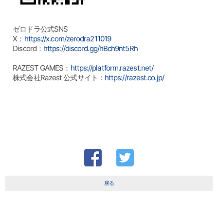
ゼロドラ公式SNS
X：
https://x.com/zerodra211019
Discord：
https://discord.gg/hBch9nt5Rh
RAZEST GAMES：
https://platform.razest.net/
株式会社Razest 公式サイト：
https://razest.co.jp/
戻る