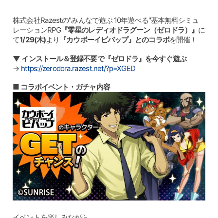
株式会社Razestの"みんなで遊ぶ 10年遊べる"基本無料シミュ
レーションRPG
『零星のレディオドラグーン（ゼロドラ）』
に
て
1/29(木)
より
『カウボーイビバップ』とのコラボ
を開催！
▼ インストール＆登録不要で『ゼロドラ』を今すぐ遊ぶ
→
https://zerodora.razest.net/?p=XGED
■ コラボイベント・ガチャ内容
イベントを楽しみながら、