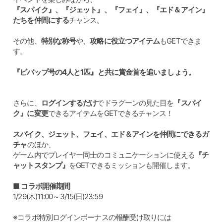
『スパイク』、『ジェット』、『フェイ』、『エド＆アイン』
たちを仲間にする
チャンス。
その他、
特別な称号
や、
攻略に役立つアイテム
もGETできま
す。
『ビバップ号の4人と1匹』と共に賞金首を追いましょう。
さらに、
ログインするだけ
でドラグーンの見た目を
『スパイ
ク』に変更
できるアイテムをGETできるチャンス！
スパイク、ジェット、フェイ、エド＆アインを仲間にできるガ
チャ
のほか、
ゲーム内でプレイヤー同士のコミュニケーションに使える
『チ
ャットスタンプ』
をGETできるミッションも開催します。
■ コラボ開催期間
1/29(木)11:00～3/15(日)23:59
※コラボ特別ログインボーナスの報酬受け取りには