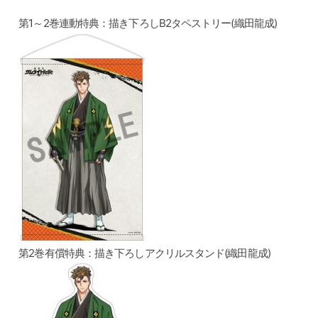
第1～2巻連動特典：描き下ろしB2タペストリー(織田龍成)
第2巻有償特典：描き下ろしアクリルスタンド(織田龍成)