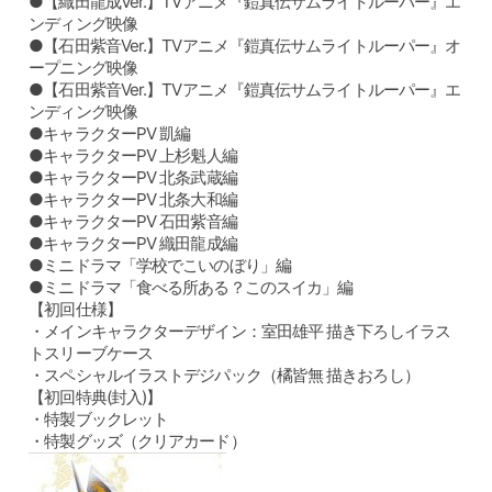
●【織田龍成Ver.】TVアニメ『鎧真伝サムライトルーパー』エ
ンディング映像
●【石田紫音Ver.】TVアニメ『鎧真伝サムライトルーパー』オ
ープニング映像
●【石田紫音Ver.】TVアニメ『鎧真伝サムライトルーパー』エ
ンディング映像
●キャラクターPV 凱編
●キャラクターPV 上杉魁人編
●キャラクターPV 北条武蔵編
●キャラクターPV 北条大和編
●キャラクターPV 石田紫音編
●キャラクターPV 織田龍成編
●ミニドラマ「学校でこいのぼり」編
●ミニドラマ「食べる所ある？このスイカ」編
【初回仕様】
・メインキャラクターデザイン：室田雄平 描き下ろしイラス
トスリーブケース
・スペシャルイラストデジパック（橘皆無 描きおろし）
【初回特典(封入)】
・特製ブックレット
・特製グッズ（クリアカード）