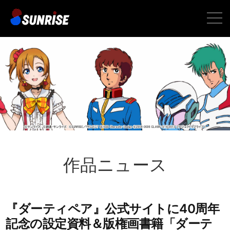
toggle
naviga
作品ニュース
『ダーティペア』公式サイトに40周年
記念の設定資料＆版権画書籍「ダーテ