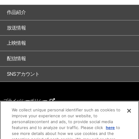
作品紹介
放送情報
上映情報
配信情報
SNSアカウント
プライバシーポリシー
ご利用条件
We collect unique personal identifier such as cookies to
improve your experience on our website, to
著作権について
personalizecontent and ads, to provide social media
features and to analyze our traffic. Please click
here
to
アイデア等のご提案について
see more details about how we use cookies and the