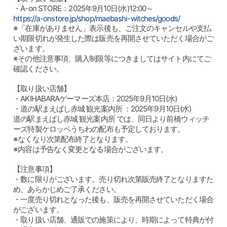
・A-on STORE：2025年9月10日(水)12:00～
https://a-onstore.jp/shop/maebashi-witches/goods/
※「在庫がありません」表示後も、ご注文のキャンセルや支払
い期限切れが発生した際は販売を再開させていただく場合がご
ざいます。
※その他注意事項、購入制限等につきましてはサイト内にてご
確認ください。
【取り扱い店舗】
・AKIHABARAゲーマーズ本店：2025年9月10日(水)
・道の駅まえばし赤城 観光案内所 ：2025年9月10日(水)
道の駅まえばし赤城 観光案内所 では、同日より前橋ウィッチ
ーズ特製ケロッペうちわの配布も予定しております。
※なくなり次第配布終了となります。
※内容は予告なく変更となる場合がございます。
【注意事項】
・数に限りがございます。売り切れ次第販売終了となりますた
め、あらかじめご了承ください。
・一度売り切れとなった後も、販売を再開させていただく場合
がございます。
・取り扱い店舗、通販での施策により、時期によって特典が付