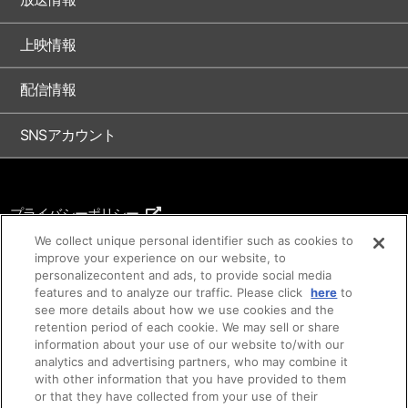
上映情報
配信情報
SNSアカウント
プライバシーポリシー
ご利用条件
We collect unique personal identifier such as cookies to
improve your experience on our website, to
著作権について
personalizecontent and ads, to provide social media
features and to analyze our traffic. Please click
here
to
アイデア等のご提案について
see more details about how we use cookies and the
retention period of each cookie. We may sell or share
information about your use of our website to/with our
analytics and advertising partners, who may combine it
with other information that you have provided to them
or that they have collected from your use of their