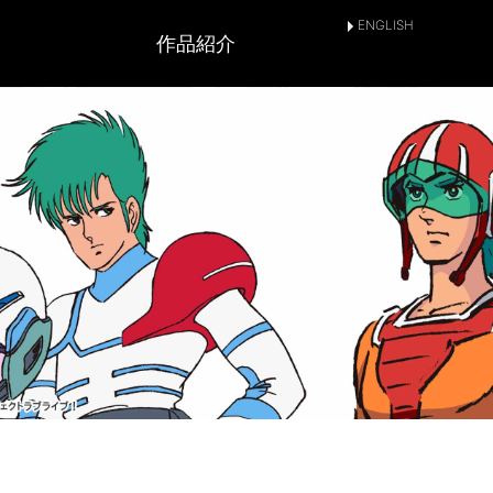
ENGLISH
作品紹介
とは
SNSアカウント
作品情報
放送情報
上映情報
配信情報