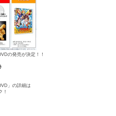
&DVDの発売が決定！！
巻
&DVD」の詳細は
ク！