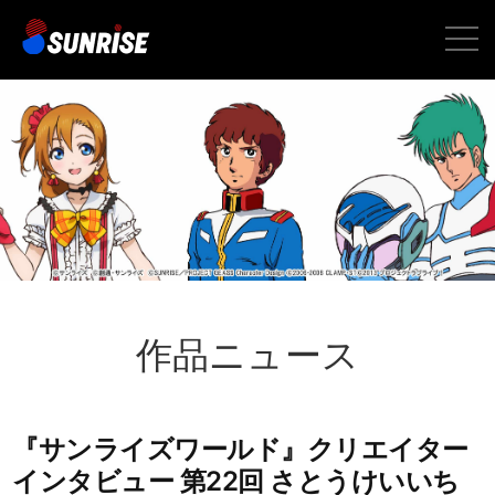
toggle
naviga
作品ニュース
『サンライズワールド』クリエイター
インタビュー 第22回 さとうけいいち