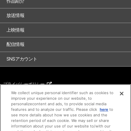
作品紹介
放送情報
上映情報
配信情報
SNSアカウント
プライバシーポリシー
ご利用条件
We collect unique personal identifier such as cookies to
improve your experience on our website, to
著作権について
personalizecontent and ads, to provide social media
features and to analyze our traffic. Please click
here
to
アイデア等のご提案について
see more details about how we use cookies and the
retention period of each cookie. We may sell or share
information about your use of our website to/with our