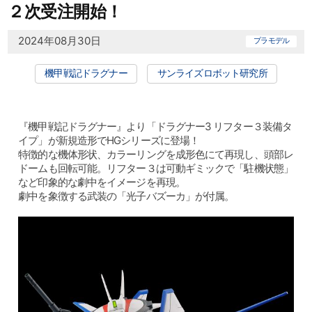
２次受注開始！
2024年08月30日
プラモデル
機甲戦記ドラグナー
サンライズロボット研究所
『機甲戦記ドラグナー』より「ドラグナー3 リフター３装備タ
イプ」が新規造形でHGシリーズに登場！
特徴的な機体形状、カラーリングを成形色にて再現し、頭部レ
ドームも回転可能。リフター３は可動ギミックで「駐機状態」
など印象的な劇中をイメージを再現。
劇中を象徴する武装の「光子バズーカ」が付属。