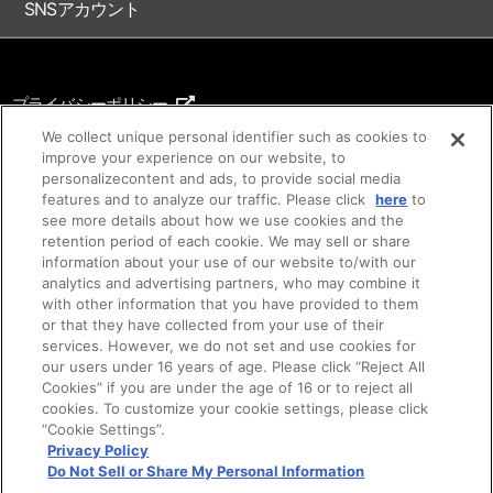
SNSアカウント
プライバシーポリシー
ご利用条件
We collect unique personal identifier such as cookies to
improve your experience on our website, to
著作権について
personalizecontent and ads, to provide social media
features and to analyze our traffic. Please click
here
to
アイデア等のご提案について
see more details about how we use cookies and the
retention period of each cookie. We may sell or share
information about your use of our website to/with our
analytics and advertising partners, who may combine it
with other information that you have provided to them
or that they have collected from your use of their
services. However, we do not set and use cookies for
our users under 16 years of age. Please click “Reject All
Cookies” if you are under the age of 16 or to reject all
cookies. To customize your cookie settings, please click
©SUNRISE ©Bandai Namco Filmworks Inc.
“Cookie Settings”.
ご注意：内容および画像の転載はお断りいたします。
Privacy Policy
Do Not Sell or Share My Personal Information