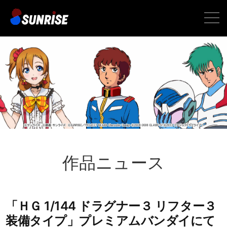
toggle
naviga
作品ニュース
「ＨＧ 1/144 ドラグナー３ リフター３
装備タイプ」プレミアムバンダイにて