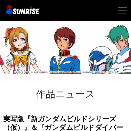
toggle
naviga
作品ニュース
実写版『新ガンダムビルドシリーズ
（仮）』＆『ガンダムビルドダイバー