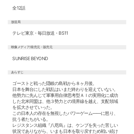
全12話
放送局
テレビ東京・毎日放送・BS11
映像メディア/発売元・販売元
SUNRISE BEYOND
あらすじ
ゴーストと戦った隠岐の島戦から８ヶ月後。
日本を舞台にした戦乱はいまだ終わりを迎えていない。
他勢力に先んじて軍事用自律思考型ＡＩの実用化に成功
した北米同盟は、他３勢力との境界線を越え、支配領域
を拡大させていった。
この日本人の存在を無視したパワーゲーム――に怒り、
抗う者たちがいる。
レジスタンス組織『八咫烏』は、ケンブを失った苦しい
状況でありながら、いまも日本を取り戻すため戦い続け