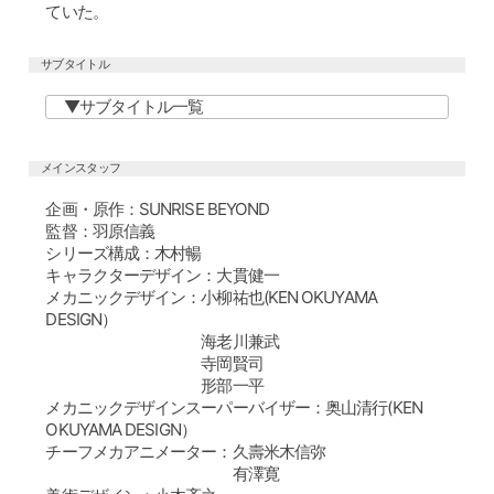
ていた。
サブタイトル
サブタイトル一覧
メインスタッフ
企画・原作：SUNRISE BEYOND
監督：羽原信義
シリーズ構成：木村暢
キャラクターデザイン：大貫健一
メカニックデザイン：小柳祐也(KEN OKUYAMA
DESIGN）
海老川兼武
寺岡賢司
形部一平
メカニックデザインスーパーバイザー：奥山清行(KEN
OKUYAMA DESIGN）
チーフメカアニメーター：久壽米木信弥
有澤寛