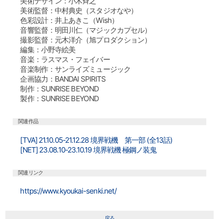
美術デザイン：小木斉之
美術監督：中村典史（スタジオなや）
色彩設計：井上あきこ（Wish）
音響監督：明田川仁（マジックカプセル）
撮影監督：元木洋介（旭プロダクション）
編集：小野寺絵美
音楽：ラスマス・フェイバー
音楽制作：サンライズミュージック
企画協力：BANDAI SPIRITS
制作：SUNRISE BEYOND
製作：SUNRISE BEYOND
関連作品
[TVA] 21.10.05-21.12.28 境界戦機 第一部 (全13話)
[NET] 23.08.10-23.10.19 境界戦機 極鋼ノ装鬼
関連リンク
https://www.kyoukai-senki.net/
戻る