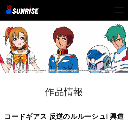
toggle
naviga
作品情報
コードギアス 反逆のルルーシュⅠ 興道