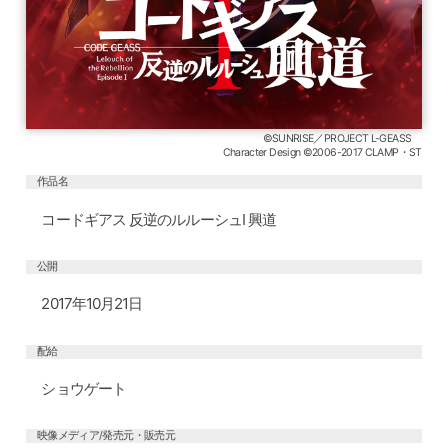
©SUNRISE／PROJECT L-GEASS
Character Design ©2006-2017 CLAMP・ST
作品名
コードギアス 反逆のルルーシュⅠ 興道
公開
2017年10月21日
配給
ショウゲート
映像メディア/発売元・販売元