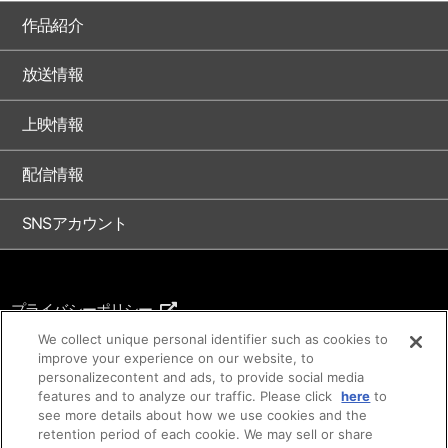
作品紹介
放送情報
上映情報
配信情報
SNSアカウント
プライバシーポリシー
ご利用条件
We collect unique personal identifier such as cookies to
improve your experience on our website, to
著作権について
personalizecontent and ads, to provide social media
features and to analyze our traffic. Please click
here
to
アイデア等のご提案について
see more details about how we use cookies and the
retention period of each cookie. We may sell or share