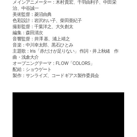
メインアニメーター：木村貴宏、千羽由利子、中田栄
治、中谷誠一
美術監督：菱沼由典
色彩設計：岩沢れい子、柴田亜紀子
撮影監督：千葉洋之、大矢創太
編集：森田清次
音響監督：井澤 基、浦上靖之
音楽：中川幸太郎、黒石ひとみ
主題歌：Iris「赤だけが足りない」 作詞・井上秋緒 作
曲・浅倉大介
オープニングテーマ：FLOW「COLORS」
配給：ショウゲート
製作：サンライズ、コードギアス製作委員会