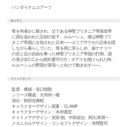
バンダイナムコアーツ
あらすじ
母を何者かに殺され、父である神聖ブリタニア帝国皇帝
に国を追われた忘却の皇子、ルルーシュ。彼は神聖ブリ
タニア帝国に占領された日本――エリア11でその正体を隠
しながら暮らしていた。母を死に至らしめ、妹ナナリー
の目と足の自由を奪った神聖ブリタニア帝国の打倒。謎
の美少女C.C.から絶対遵守の力・ギアスを授けられた時、
ルルーシュの野望が実現へと向けて動き出す――。
メインスタッフ
監督・構成：谷口悟朗
シリーズ構成：大河内一楼
演出：秋田谷典昭
キャラクターデザイン原案：CLAMP
キャラクターデザイン：木村貴宏
ナイトメアデザイン：安田 朗、中田栄治、阿久津潤一
メカニカルデザイン・コンセプトデザイン：寺岡賢司