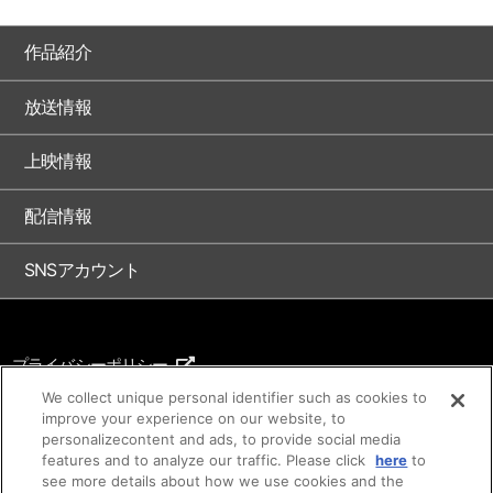
作品紹介
放送情報
上映情報
配信情報
SNSアカウント
プライバシーポリシー
ご利用条件
We collect unique personal identifier such as cookies to
improve your experience on our website, to
著作権について
personalizecontent and ads, to provide social media
features and to analyze our traffic. Please click
here
to
アイデア等のご提案について
see more details about how we use cookies and the