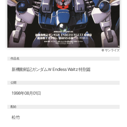
© サンライズ
作品名
新機動戦記ガンダムＷ Endless Waltz 特別篇
公開
1998年08月01日
配給
松竹