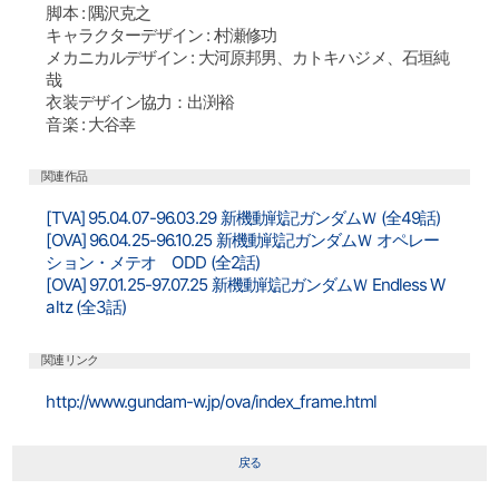
脚本 : 隅沢克之
キャラクターデザイン : 村瀬修功
メカニカルデザイン : 大河原邦男、カトキハジメ、石垣純
哉
衣装デザイン協力：出渕裕
音楽 : 大谷幸
関連作品
[TVA] 95.04.07-96.03.29 新機動戦記ガンダムＷ (全49話)
[OVA] 96.04.25-96.10.25 新機動戦記ガンダムＷ オペレー
ション・メテオ ODD (全2話)
[OVA] 97.01.25-97.07.25 新機動戦記ガンダムＷ Endless W
altz (全3話)
関連リンク
http://www.gundam-w.jp/ova/index_frame.html
戻る