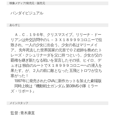
映像メディア/発売元・販売元
バンダイビジュアル
あらすじ
Ａ．Ｃ．１９６年、クリスマスイブ。リリーナ・ドー
リアンは外交訪問中のＬ－３ Ｘ１８９９９コロニーで拉
致され、一人の少女に出会う。少女の名はマリーメイ
ア。 先年死去した世界国家の元首でＯＺ総帥を務めたト
レーズ・クシュリナーダを父に持 つという。少女が父の
覇権を継ぎ新たなる戦いを宣言したその頃、ヒイロ、デ
ュオは 独自のルートでＸ１８９９９コロニーへの潜入を
果たす。が、２人の前に敵となった 五飛とトロワが立ち
塞がった！
1997年に発売されたOVAに新作カットを加えた劇場版
同時上映は『機動戦士ガンダム 第08MS小隊 ミラー
ズ・リポート』
メインスタッフ
監督 : 青木康直