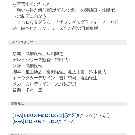
を宣言するのだった。
勢いを得た解放軍は地球との唯一の連絡口・北極ポー
トの制圧に向かう。
「チョロＱダグラム」「ザブングルグラフィティ」と同
時上映されたＴＶシリーズ全75話の再編集版。
メインスタッフ
原案：高橋良輔、星山博之
テレビシリーズ監督：神田武幸
監督：高橋良輔
脚本：星山博之、富田祐弘、渡辺由自、鈴木良武
キャラクターデザイン：吉川惣司、塩山紀生
メカニカルデザイン：大河原邦男
音楽：冬木 透
関連作品
[TVA] 81.10.23-83.03.25 太陽の牙ダグラム (全75話)
[MVA] 83.07.09 チョロQダグラム