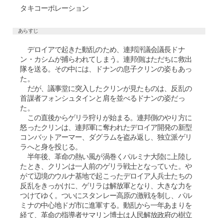
タキコーポレーション
あらすじ
デロイアで起きた動乱のため、連邦評議会議長ドナ
ン・カシムが捕らわれてしまう。連邦側はただちに救出
隊を送る。その中には、ドナンの息子クリンの姿もあっ
た。
だが、議事堂に突入したクリンが見たものは、反乱の
首謀者フォンシュタインと肩を並べるドナンの姿だっ
た。
この直後からゲリラ狩りが始まる。連邦側のやり方に
怒ったクリンは、連邦軍に奪われたデロイア開発の新型
コンバットアーマー、ダグラムを盗み返し、独立派ゲリ
ラへと身を投じる。
半年後、革命の熱い風が渦巻くパルミナ大陸に上陸し
たとき、クリンは一人前のゲリラ戦士となっていた。や
がて辺境のウルナ基地で起こったデロイア人兵士たちの
反乱をきっかけに、ゲリラは解放軍となり、大きな力を
つけてゆく。ついにスタンレー高原の激戦を制し、パル
ミナの中心地ドガ市に進軍する。動乱から一年あまりを
経て、革命の指導者サマリン博士は人民解放政府の樹立