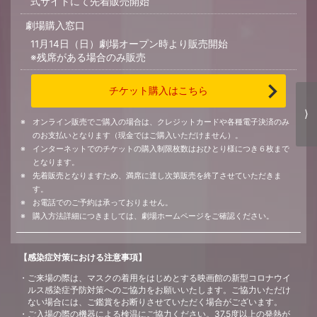
式サイトにて先着販売開始
劇場購入窓口
11月14日（日）劇場オープン時より販売開始
※残席がある場合のみ販売
チケット購入はこちら
⟩
オンライン販売でご購入の場合は、クレジットカードや各種電子決済のみ
のお支払いとなります（現金ではご購入いただけません）。
インターネットでのチケットの購入制限枚数はおひとり様につき６枚まで
となります。
先着販売となりますため、満席に達し次第販売を終了させていただきま
す。
お電話でのご予約は承っておりません。
購入方法詳細につきましては、劇場ホームページをご確認ください。
【感染症対策における注意事項】
ご来場の際は、マスクの着用をはじめとする映画館の新型コロナウイ
ルス感染症予防対策へのご協力をお願いいたします。ご協力いただけ
ない場合には、ご鑑賞をお断りさせていただく場合がございます。
ご入場の際の機器による検温にご協力ください。37.5度以上の発熱が