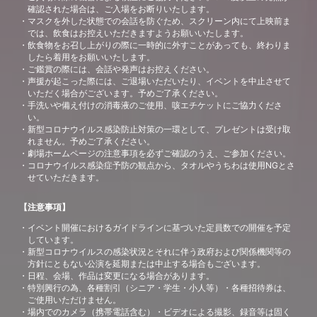
確認された場合は、ご入場をお断りいたします。
マスクを外した状態での会話を防ぐため、スクリーン内にて上映前ま
では、飲食はお控えいただきますようお願いいたします。
飲食物をお召し上がりの際に一時的に外すことがあっても、終わりま
したら着用をお願いいたします。
ご鑑賞の際には、会話や発声はお控えください。
声援が起こった際には、ご退場いただいたり、イベントを中止させて
いただく場合がございます。予めご了承ください。
手洗いや備え付けの消毒液のご使用、咳エチケットにご協力くださ
い。
新型コロナウイルス感染防止対策の一環として、プレゼントは受け取
れません。予めご了承ください。
劇場ホームページの注意事項を必ずご確認のうえ、ご参加ください。
コロナウイルス感染症予防の観点から、タオルやうちわは使用NGとさ
せていただきます。
【注意事項】
イベント開催におけるガイドラインに基づいた定員数での開催を予定
しています。
新型コロナウイルスの感染状況とそれに伴う政府および関係機関等の
方針にともない公演を延期または中止する場合もございます。
日程、会場、作品は変更になる場合があります。
特別興行の為、各種割引（シニア・学生・小人等）・各種招待券は、
ご使用いただけません。
場内でのカメラ（携帯電話含む）・ビデオによる撮影、録音等は固く