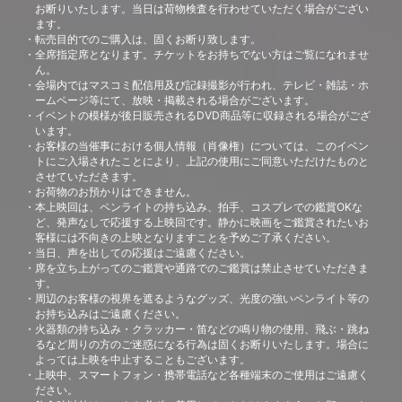
お断りいたします。当日は荷物検査を行わせていただく場合がござい
ます。
転売目的でのご購入は、固くお断り致します。
全席指定席となります。チケットをお持ちでない方はご覧になれませ
ん。
会場内ではマスコミ配信用及び記録撮影が行われ、テレビ・雑誌・ホ
ームページ等にて、放映・掲載される場合がございます。
イベントの模様が後日販売されるDVD商品等に収録される場合がござ
います。
お客様の当催事における個人情報（肖像権）については、このイベン
トにご入場されたことにより、上記の使用にご同意いただけたものと
させていただきます。
お荷物のお預かりはできません。
本上映回は、ペンライトの持ち込み、拍手、コスプレでの鑑賞OKな
ど、発声なしで応援する上映回です。静かに映画をご鑑賞されたいお
客様には不向きの上映となりますことを予めご了承ください。
当日、声を出しての応援はご遠慮ください。
席を立ち上がってのご鑑賞や通路でのご鑑賞は禁止させていただきま
す。
周辺のお客様の視界を遮るようなグッズ、光度の強いペンライト等の
お持ち込みはご遠慮ください。
火器類の持ち込み・クラッカー・笛などの鳴り物の使用、飛ぶ・跳ね
るなど周りの方のご迷惑になる行為は固くお断りいたします。場合に
よっては上映を中止することもございます。
上映中、スマートフォン・携帯電話など各種端末のご使用はご遠慮く
ださい。