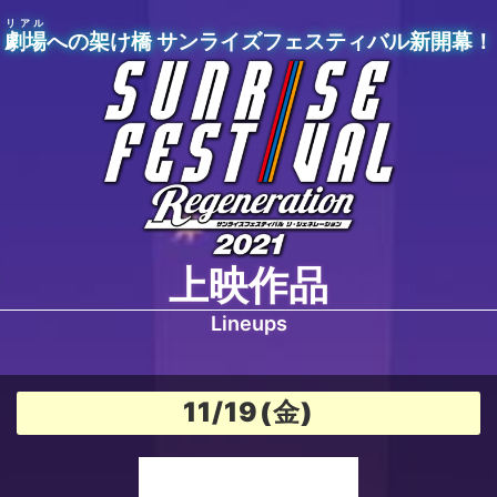
リアル
劇場
への架け橋 サンライズフェスティバル新開幕！
上映作品
Lineups
11/19(金)