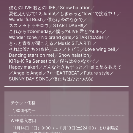
僕らのLIVE 君とのLIFE
／
Snow halation
／
夏色えがおで1,2,Jump!
／
もぎゅっと“love”で接近中！
／
Wonderful Rush
／
僕らは今のなかで
／
ススメ→トゥモロウ
／
START:DASH!!
／
これからのSomeday
／
僕らのLIVE 君とのLIFE
／
Wonder zone
／
No brand girls
／
START:DASH!!
／
きっと青春が聞こえる
／
Music S.T.A.R.T!!
／
それは僕たちの奇跡
／
ユメノトビラ
／
Love wing bell
／
Dancing stars on me!
／
Snow halation
／
KiRa-KiRa Sensation!
／
僕らは今のなかで
／
Happy maker!
／
どんなときもずっと
／
Hello,星を数えて
／
Angelic Angel
／
?←HEARTBEAT
／
Future style
／
SUNNY DAY SONG
／
僕たちはひとつの光
チケット価格
1,800円均一
WEB購入窓口
11月14日（日）0:00（＝11月13日(土)24:00）より劇場公