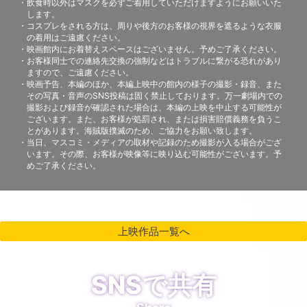
飲食時以外はマスクを必ずご着用していただけますようにお願いいた
します。
コスプレをされる方は、周りや後方のお客様の視界を遮るような衣服
の着用はご遠慮ください。
映画館内にお着替えスペースはございません。予めご了承ください。
お客様同士での連絡先交換の強制などはトラブルに繋がる恐れがあり
ますので、ご遠慮ください。
映画予告、本編のほか、本編上映中の館内の様子の撮影・録音、また
その写真・音声のSNS投稿は固く禁止しております。万一劇場内での
撮影および録音が確認された場合は、本編の上映を中止する可能性が
ございます。また、お客様が処罰され、または損害賠償義務を負うこ
とがあります。海賊版撲滅のため、ご協力をお願い致します。
当日、マスコミ・メディアの取材や記録のため撮影が入る場合がござ
います。その際、お客様が映像等に映り込む可能性がございます。予
めご了承ください。
上映作品一覧へ
SNSで共有