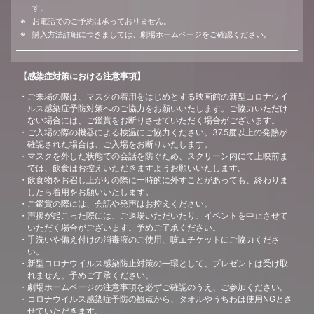
す。
お電話でのご予約は承っておりません。
購入方法詳細につきましては、劇場ホームページをご確認ください。
【感染症対策における注意事項】
ご来場の際は、マスクの着用をはじめとする映画館の新型コロナウイ
ルス感染症予防対策へのご協力をお願いいたします。ご協力いただけ
ない場合には、ご鑑賞をお断りさせていただく場合がございます。
ご入場の際の機器による検温にご協力ください。37.5度以上の発熱が
確認された場合は、ご入場をお断りいたします。
マスクを外した状態での会話を防ぐため、スクリーン内にて上映前ま
では、飲食はお控えいただきますようお願いいたします。
飲食物をお召し上がりの際に一時的に外すことがあっても、終わりま
したら着用をお願いいたします。
ご鑑賞の際には、会話や発声はお控えください。
声援が起こった際には、ご退場いただいたり、イベントを中止させて
いただく場合がございます。予めご了承ください。
手洗いや備え付けの消毒液のご使用、咳エチケットにご協力くださ
い。
新型コロナウイルス感染防止対策の一環として、プレゼントは受け取
れません。予めご了承ください。
劇場ホームページの注意事項を必ずご確認のうえ、ご参加ください。
コロナウイルス感染症予防の観点から、タオルやうちわは使用NGとさ
せていただきます。