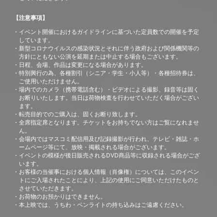
【注意事項】
イベント開催におけるガイドラインに基づいた定員数での開催を予定
しています。
新型コロナウイルスの感染状況とそれに伴う政府および関係機関等の
方針にともない公演を延期または中止する場合もございます。
日程、会場、作品は変更になる場合があります。
特別興行の為、各種割引（シニア・学生・小人等）・各種招待券は、
ご使用いただけません。
場内でのカメラ（携帯電話含む）・ビデオによる撮影、録音等は固く
お断りいたします。当日は荷物検査を行わせていただく場合がござい
ます。
転売目的でのご購入は、固くお断り致します。
全席指定席となります。チケットをお持ちでない方はご覧になれませ
ん。
会場内ではマスコミ配信用及び記録撮影が行われ、テレビ・雑誌・ホ
ームページ等にて、放映・掲載される場合がございます。
イベントの模様が後日販売されるDVD商品等に収録される場合がござ
います。
お客様の当催事における個人情報（肖像権）については、このイベン
トにご入場されたことにより、上記の使用にご同意いただけたものと
させていただきます。
お荷物のお預かりはできません。
本上映では、うちわ・ペンライトの持ち込みはご遠慮ください。