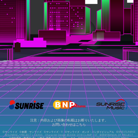
注意：内容および画像の転載はお断りいたします。
お問い合わせは
こちら
©サンライズ
©創通・サンライズ
©サンライズ・R
©サンライズ・ボンズ・バンダイビジュアル
©BNEI/SUNRISE
©SUNRISE／PROJECT L-GEASS Character Design ©2006-2018 CLAMP・ST
©BNP/BANDAI, DF PROJECT
©空知英秋／集英社･テレビ東京･電通･BNP･アニプレックス
©BNP/BANDAI, DENTSU, TV TOKYO, BNArts