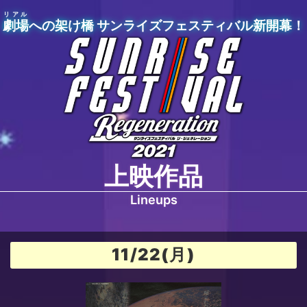
リアル
劇場
への架け橋 サンライズフェスティバル新開幕！
上映作品
Lineups
11/22(月)