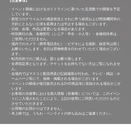
【注意事項】
イベント開催におけるガイドラインに基づいた定員数での開催を予定
しています。
新型コロナウイルスの感染状況とそれに伴う政府および関係機関等の
方針にともない公演を延期または中止する場合もございます。
日程、会場、作品は変更になる場合があります。
特別興行の為、各種割引（シニア・学生・小人等）・各種招待券は、
ご使用いただけません。
場内でのカメラ（携帯電話含む）・ビデオによる撮影、録音等は固く
お断りいたします。当日は荷物検査を行わせていただく場合がござい
ます。
転売目的でのご購入は、固くお断り致します。
全席指定席となります。チケットをお持ちでない方はご覧になれませ
ん。
会場内ではマスコミ配信用及び記録撮影が行われ、テレビ・雑誌・ホ
ームページ等にて、放映・掲載される場合がございます。
イベントの模様が後日販売されるDVD商品等に収録される場合がござ
います。
お客様の当催事における個人情報（肖像権）については、このイベン
トにご入場されたことにより、上記の使用にご同意いただけたものと
させていただきます。
お荷物のお預かりはできません。
本上映では、うちわ・ペンライトの持ち込みはご遠慮ください。