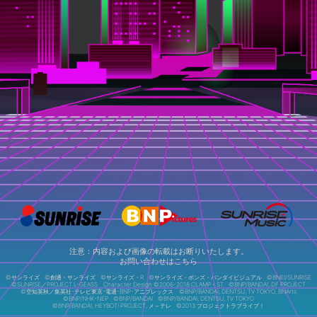
注意：内容および画像の転載はお断りいたします。
お問い合わせは
こちら
©サンライズ
©創通・サンライズ
©サンライズ・R
©サンライズ・ボンズ・バンダイビジュアル
©BNEI/SUNRISE
©SUNRISE／PROJECT L-GEASS Character Design ©2006-2018 CLAMP・ST
©BNP/BANDAI, DF PROJECT
©空知英秋／集英社･テレビ東京･電通･BNP･アニプレックス
©BNP/BANDAI, DENTSU, TV TOKYO, BNArts
©BNP/NHK･NEP
©BNP/BANDAI
©BNP/BANDAI, DENTSU, TV TOKYO
©BNP/BANDAI, HEYBOT! PROJECT, メ～テレ
©2013 プロジェクトラブライブ！