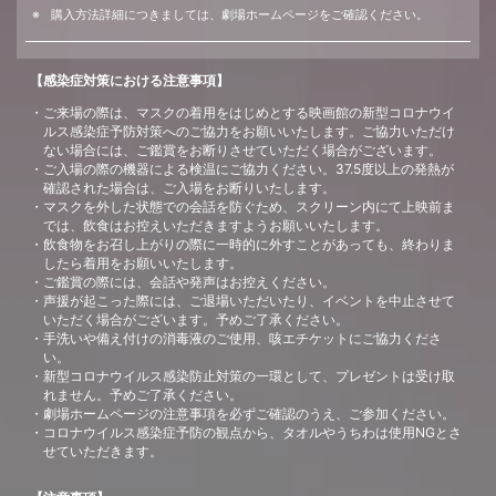
購入方法詳細につきましては、劇場ホームページをご確認ください。
【感染症対策における注意事項】
ご来場の際は、マスクの着用をはじめとする映画館の新型コロナウイ
ルス感染症予防対策へのご協力をお願いいたします。ご協力いただけ
ない場合には、ご鑑賞をお断りさせていただく場合がございます。
ご入場の際の機器による検温にご協力ください。37.5度以上の発熱が
確認された場合は、ご入場をお断りいたします。
マスクを外した状態での会話を防ぐため、スクリーン内にて上映前ま
では、飲食はお控えいただきますようお願いいたします。
飲食物をお召し上がりの際に一時的に外すことがあっても、終わりま
したら着用をお願いいたします。
ご鑑賞の際には、会話や発声はお控えください。
声援が起こった際には、ご退場いただいたり、イベントを中止させて
いただく場合がございます。予めご了承ください。
手洗いや備え付けの消毒液のご使用、咳エチケットにご協力くださ
い。
新型コロナウイルス感染防止対策の一環として、プレゼントは受け取
れません。予めご了承ください。
劇場ホームページの注意事項を必ずご確認のうえ、ご参加ください。
コロナウイルス感染症予防の観点から、タオルやうちわは使用NGとさ
せていただきます。