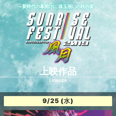
～新時代の幕開けに 珠玉揃いの秋の宴～
上映作品
Lineups
9/25 (水)