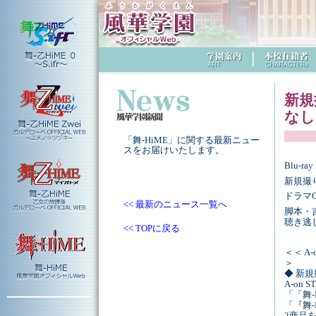
新規
なし
「舞-HiME」に関する最新ニュー
スをお届けいたします。
Blu-
新規撮
ドラマ
<< 最新のニュース一覧へ
脚本・
聴き逃
<< TOPに戻る
＜＜ A
＞
◆ 新
A-on
「「舞-H
「『舞-H
2商品