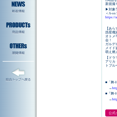
新規撮
▶対象予
＜A-o
https://
【あら
惑星殲
オトメ
会！
ガルデ
メイド
萌え燃
【ドラ
アリカ
トブル
■「舞-H
→
htt
■『舞-H
→
htt
公式