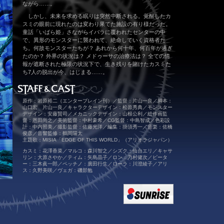
ながら……。
しかし、未来を求める眠りは突然中断される。覚醒したカ
スミの眼前に現れたのは変わり果てた施設の有り様だった。
童話「いばら姫」さながらイバラに覆われたセンターの中
で、異形のモンスターに襲われて、絶命していく資格者た
ち。何故モンスターたちが？ あれから何十年、何百年が過ぎ
たのか？ 外界の状況は？ メドゥーサの治療法は？ 全ての情
報が遮断された極限の状況下で、生き残りを賭けたカスミた
ち7人の脱出が今、はじまる……。
原作：岩原裕二（エンターブレイン刊）／監督：片山一良／脚本：
山口宏 片山一良／キャラクターデザイン：松原秀典／モンスター
デザイン：安藤賢司／メカニックデザイン：山根公利／総作画監
督：恩田尚之／美術監督：中村豪希／CG監督：中島智成／色彩設
計：中内照美／撮影監督：佐藤光洋／編集：掛須秀一／音楽：佐橋
俊彦／音響監修：鶴岡陽太
主題歌：MISIA「EDGE OF THIS WORLD」（アリオラジャパン）
カスミ：花澤香菜／マルコ：森川智之／シズク：仙台エリ／キャサ
リン：大原さやか／ティム：矢島晶子／ロン：乃村健次／ピータ
ー：三木眞一郎／ペッチノ：廣田行生／ローラ：川澄綾子／アリ
ス：久野美咲／ヴェガ：磯部勉