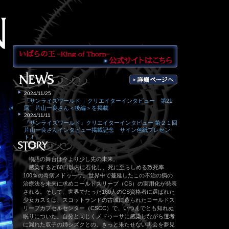
物語の舞台は今より少し先の未来。
感染すると60日以内に石化し、死に至らしめる致死率
100％の奇病メドゥーサ。世界中で蔓延したこの不治の病の
治療法を未来に求めコールドスリープ（CS）の実用化が発表
される。そして、世界でたった160人のCS資格者に選ばれた
少女カスミは、スコットランドの古城に造られたコールドス
リープカプセルセンター（CSCC）で、いつまでとも知れぬ
眠りについた。自分と同じくメドゥーサに感染しながら選考
に漏れた双子の姉シズクとの、きっと果たせない再会を夢見